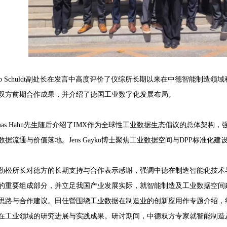
rco Schuldt副处长在发言中高度评价了仪综所长期以来在中德智能制造
双方前期合作成果，并介绍了德国工业数字化发展布局。
omas Hahn先生随后介绍了IMX作为全球性工业数据生态倡议的总体架
数据流通与价值落地。Jens Gayko博士聚焦工业数据空间与DPP标准
劲松所长对德方的长期支持与合作表示感谢，强调中德在制造智能化技术
的重要组成部分，并立足我国产业发展实际，就智能制造及工业数据空间
思路与合作建议。田佳營围绕工业数据在制造业的创新应用作专题介绍，
在工业领域的研究进展与实践成果。研讨期间，中德双方专家就智能制造